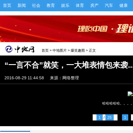
首页
新闻
社会
教育
娱乐
体育
房产
汽车
健康
首页
>
中地图片
>
爆笑趣图
> 正文
“一言不合”就笑，一大堆表情包来袭....
2016-08-29 11:44:58
来源：网络整理
哈哈哈哈哈。。。
1
/
25
1