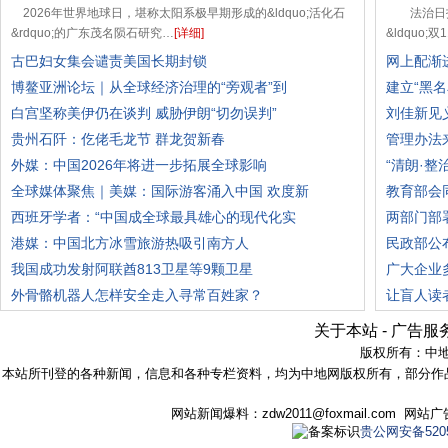
2026年世界地球日，堪称太阳系极早期形成的&ldquo;活化石
法治日报
&rdquo;的广东茂名陨石研究…
[详细]
&ldquo;
古巴妇女集会谴责美国长期封锁
网上配渐
博鳌亚洲论坛｜从全球经济治理的“旁观者”到
建立“黑
白宫坚称美伊仍在谈判 威胁伊朗“切勿误判”
刘佳新见
贵州石阡：仡佬毛龙节 群龙贺新春
管理办法
外媒：中国2026年将进一步拓展全球影响
“清朗·
全球媒体聚焦｜美媒：国际游客涌入中国 欢度新
教育部会
西班牙学者：“中国成全球最具雄心的现代化实
两部门部
港媒：中国北方冰雪旅游热吸引南方人
民政部公
我国成功发射阿联酋813卫星等9颗卫星
广大企业
外骨骼机器人怎样安全走入寻常百姓家？
让盲人读
关于本站
-
广告服
版权所有：
中
本站所刊登的各种新闻，信息和各种专栏资料，均为中地网版权所有，部分作
网站新闻爆料：zdw2011@foxmail.com 网
贵公网安备52050