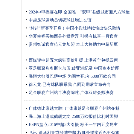
2024中甲揭幕在即 全国唯一“双甲”县级城市迎八方球迷
中越足球运动员切磋球技增进友谊
“村超”新赛季开启！中国小县城持续输出快乐激情
华夏幸福买梅西是外媒意淫 引援有惊喜一月官宣
贵州智诚官宣范云龙加盟 本土大将助力中超新军
西媒评中超五大疯狂高价引援 上港苏宁包揽四席
亚足联聚焦奥斯卡加盟:破亚洲纪录 中国资本雄厚
曝恒大欲引巴萨中场 为图兰开3年5000万欧合同
徐云龙:已有球队联系我 合同到期后宣布去向
足金联赛广州站半决赛综述:广体双雄会师决赛
广体德比康越大胜! 广体康越足金联赛广州站夺魁
曝上海上港或截胡尤文 2500万欧报价比利时国脚
ESPN盘点2016中超5大引援 标王一年内五度易主
飞讯-迪马利亚或登陆中超 权健外援接近巴甲劲旅