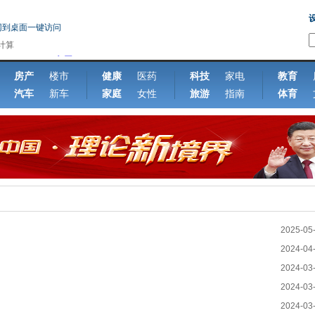
网到桌面一键访问
的计算
房产
楼市
健康
医药
科技
家电
教育
汽车
新车
家庭
女性
旅游
指南
体育
2025-05
2024-04
2024-03
2024-03
2024-03