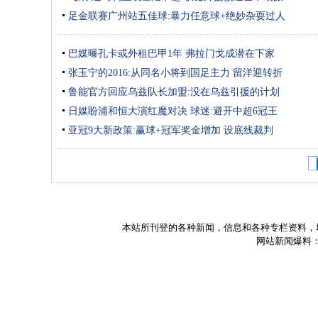
足金联赛广州站五佳球:暴力任意球+绝妙杂耍过人
巴媒曝孔卡或外租巴甲1年 弗拉门戈成潜在下家
张玉宁的2016:从同名小将到国足主力 留洋迎转折
鲁能官方回应乌兹队长加盟:没在乌兹引援的计划
日媒盼浦和恒大演红魔对决 球迷:避开中超6冠王
亚冠9大新政策:赢球+冠军奖金增加 设底线裁判
本站所刊登的各种新闻，信息和各种专栏资料，
网站新闻爆料：zd