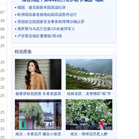
德国、捷克刷新本国高温纪录
-07
欧洲现役最老核电站因高温暂停运行
-28
美国前总统国家安全事务助理博尔顿认罪
俄罗斯与乌克兰交换320名被俘军人
-08
卢甘斯克地区遭袭致2死4伤
-25
-25
精选图集
-25
-25
-25
-25
杨幂穿棕色西装 长卷发披肩
桂林龙胜：龙脊梯田“闹”开
-25
温柔干练
耕
-25
-25
-25
南京：木香花开 藏在小巷里
南京：绣球花开惹人醉
-25