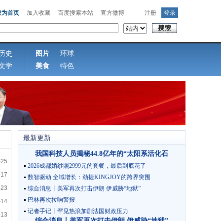
设为首页
加入收藏
百度搜索本站
官方微博
注册
登录
历史
图片
环球
文学
美食
特色
最新更新
我国科技人员揭秘44.8亿年的“太阳系活化石
-25
2026成都婚纱照2999元的套餐，最后到底花了
-17
数智驱动 全域增长：劲捷KINGJOY的跨界突围
-23
综合消息丨美军再次打击伊朗 伊威胁“地狱”
巴林再次拉响警报
-14
记者手记丨罕见热浪加剧法国财政压力
-13
综合消息丨美军再次打击伊朗 伊威胁“地狱”