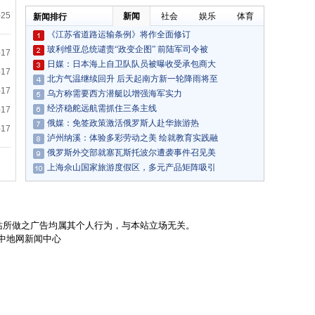
的“春天”也很美
-25
新闻
社会
娱乐
体育
新闻排行
《江苏省道路运输条例》将作全面修订
玻利维亚总统谴责“政变企图” 前陆军司令被
-17
日媒：日本海上自卫队队员被曝收受承包商大
-17
北方气温继续回升 后天起南方新一轮降雨将至
-17
乌方称需要西方潜艇以增强海军实力
经济稳舵远航需抓住三条主线
-17
俄媒：免签政策激活俄罗斯人赴华旅游热
-17
泸州纳溪：体验多彩劳动之美 绘就教育实践融
俄罗斯外交部就塞瓦斯托波尔遭袭事件召见美
上海佘山国家旅游度假区，多元产品矩阵吸引
站所做之广告均属其个人行为，与本站立场无关。
支持：中地网新闻中心