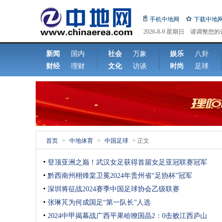
手机中地网
下载中地
2026-8-9 星期日 请调整您
机日期!
新闻
国内
社会
万象
娱乐
八卦
财经
理财
文化
访谈
时尚
足球
首页
>
中地体育
>
中国足球
> 正文
登顶亚洲之巅！武汉女足获得首届女足亚冠联赛冠军
黔西南州栩烽棠卫冕2024年贵州省“足协杯”冠军
深圳将征战2024赛季中国足球协会乙级联赛
张琳芃为何成国足“第一队长”人选
2024中甲揭幕战广西平果哈嘹国晶2：0击败江西庐山