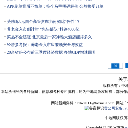
APP刷单背后不简单：换个马甲明码标价 公然接受订单
受贿3亿元国企高管贪腐为何如此“任性”？
养老金入市倒计时 “先头部队”料达4000亿
菜品不全还涨 北京最后一家净雅大酒店能撑多久
经济参考报：养老金入市应兼顾安全与效益
20余省份公布前三季度经济数据 多地GDP增速回升
90
关于
版权所有：
中
本站所刊登的各种新闻，信息和各种专栏资料，均为中地网版权所有，部分作
网站新闻爆料：zdw2011@foxmail.com 网
贵公网安备5205
中地网版权所
Copyright © 2015-2026
w