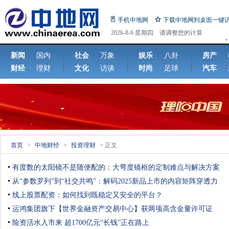
手机中地网
下载中地网到桌面一键
2026-8-6 星期四 请调整您的计算
机日期!
新闻
国内
社会
万象
娱乐
八卦
房产
财经
理财
文化
访谈
时尚
足球
汽车
首页
>
中地财经
>
投资理财
> 正文
有度数的太阳镜不是随便配的：大弯度镜框的定制难点与解决方案
从“参数罗列”到“社交共鸣”：解码2025新品上市的内容矩阵穿透力
线上股票配资：如何找到既稳定又安全的平台？
运鸿集团旗下【世界金融资产交易中心】获两项高含金量许可证
险资活水入市来 超1700亿元“长钱”正在路上