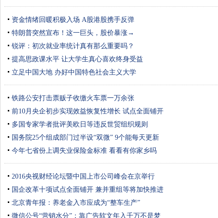
资金情绪回暖积极入场 A股港股携手反弹
特朗普突然宣布！这一巨头，股价暴涨→
锐评：初次就业率统计真有那么重要吗？
提高思政课水平 让大学生真心喜欢终身受益
立足中国大地 办好中国特色社会主义大学
铁路公安打击票贩子收缴火车票一万余张
前10月央企初步实现效益恢复性增长 试点全面铺开
多国专家学者批评美欧日等违反世贸组织规则
国务院25个组成部门过半设“双微” 9个能每天更新
今年七省份上调失业保险金标准 看看有你家乡吗
2016央视财经论坛暨中国上市公司峰会在京举行
国企改革十项试点全面铺开 兼并重组等将加快推进
北京青年报：养老金入市应成为“整车生产”
微信公号“营销水分”：靠广告软文年入千万不是梦