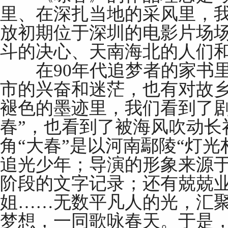
里、在深扎当地的采风里，
放初期位于深圳的电影片场
斗的决心、天南海北的人们
在90年代追梦者的家书里
市的兴奋和迷茫，也有对故
褪色的墨迹里，我们看到了剧
春”，也看到了被海风吹动长
角“大春”是以河南鄢陵“灯光
追光少年；导演的形象来源
阶段的文字记录；还有兢兢
姐……无数平凡人的光，汇
梦想，一同歌咏春天。于是