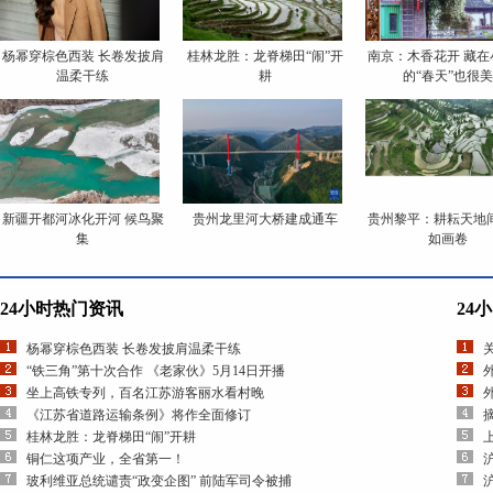
杨幂穿棕色西装 长卷发披肩
桂林龙胜：龙脊梯田“闹”开
南京：木香花开 藏在
温柔干练
耕
的“春天”也很美
新疆开都河冰化开河 候鸟聚
贵州龙里河大桥建成通车
贵州黎平：耕耘天地间
集
如画卷
24小时热门资讯
24
杨幂穿棕色西装 长卷发披肩温柔干练
“铁三角”第十次合作 《老家伙》5月14日开播
坐上高铁专列，百名江苏游客丽水看村晚
《江苏省道路运输条例》将作全面修订
桂林龙胜：龙脊梯田“闹”开耕
铜仁这项产业，全省第一！
玻利维亚总统谴责“政变企图” 前陆军司令被捕