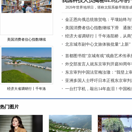
我国科技人员揭秘44.8亿年的
2026年世界地球日，堪称太阳系极早期形成的
金正恩向俄总统致贺电：平壤始终与
美国消费者信心指数继续下滑 通胀
经济大省调研行丨千年洛阳桥，从商
美国消费者信心指数继续
北京城市副中心文旅体验批量“上新”
首都图书馆“京城有戏”戏曲艺术传
外交部发言人就东京审判开庭80周年
东京审判中国法官梅汝璈：“我登上
亚洲多国人士呼吁日本正视东京审判
经济大省调研行丨千年洛
一台打字机，敲出14年血泪！中国
热门图片