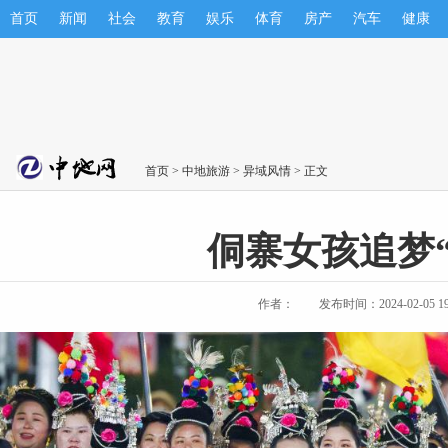
首页
新闻
社会
教育
娱乐
体育
房产
汽车
健康
首页
>
中地旅游
>
异域风情
> 正文
侗寨女孩追梦
作者：
发布时间：2024-02-05 19: