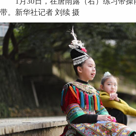
1月30日，在唐雨露（右）练习带操
带。新华社记者 刘续 摄