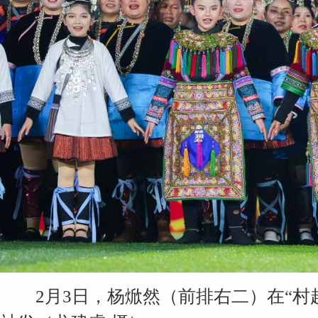
2月3日，杨焮然（前排右二）在“村