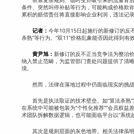
依靠复杂规则、临时变卦吸引来的流量背后
条件、突然叫停补贴等行为，可能构成价格欺
累积的赔偿责任将直接影响企业利润，违法记
记者：
今年10月15日起施行的新修订的反
杀熟”等行为。“双11”价格乱象能否因此得到有
黄尹旭：
新修订的反不正当竞争法为整治
纳入禁止范畴，为监管部门查处问题提供了清
境。
然而，法律在落地过程中仍面临现实的挑
首先是执法取证的技术壁垒。如“算法杀熟”
在系统中可能被包装为“个性化推荐”“会员权益
术团队拆解数据逻辑，也可能面临平台以“系统故
其次是规则层面的灰色地带。相关法律虽明