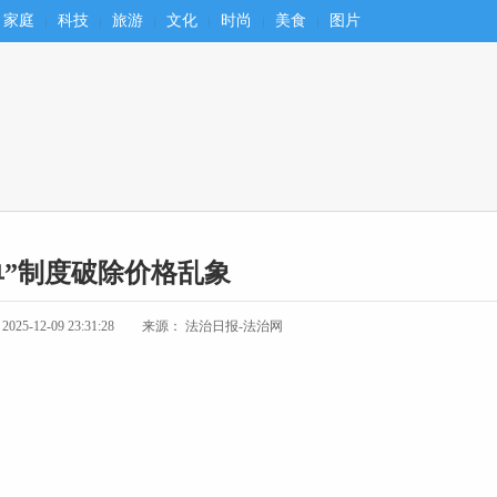
家庭
科技
旅游
文化
时尚
美食
图片
单”制度破除价格乱象
5-12-09 23:31:28
来源： 法治日报-法治网