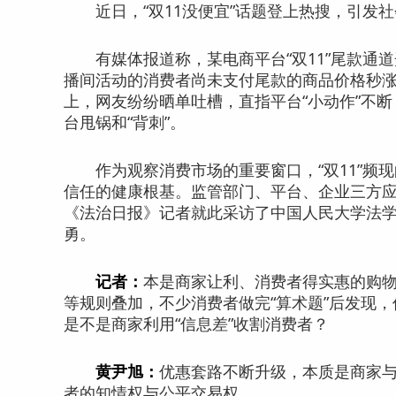
近日，“双11没便宜”话题登上热搜，引发社
有
媒体
报道称，某电商平台“双11”尾款通
播间活动的消费者尚未支付尾款的商品价格秒
上，网友纷纷晒单吐槽，直指平台“小动作”不断
台甩锅和“背刺”。
作为观察消费市场的重要窗口，“双11”频
信任的
健康
根基。监管部门、平台、企业三方
《法治日报》记者就此采访了中国人民大学法
勇。
记者：
本是商家让利、消费者得实惠的购物
等规则叠加，不少消费者做完“算术题”后发现
是不是商家利用“信息差”收割消费者？
黄尹旭：
优惠套路不断升级，本质是商家
者的知情权与公平交易权。