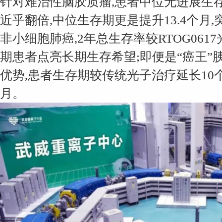
针对难治性脑胶质瘤,患者中位无进展生存
近乎翻倍,中位生存期更是提升13.4个月,突
非小细胞肺癌,2年总生存率较RTOG0617
期患者点亮长期生存希望;即便是“癌王”
优势,患者生存期较传统光子治疗延长10
月。