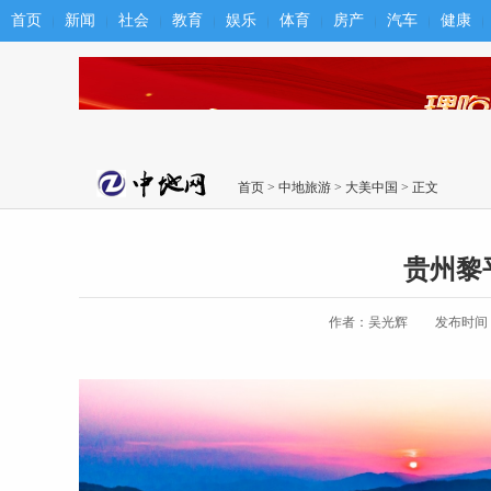
首页
新闻
社会
教育
娱乐
体育
房产
汽车
健康
首页
>
中地旅游
>
大美中国
> 正文
贵州黎
作者：吴光辉
发布时间：20