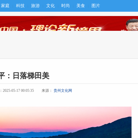
家庭
科技
旅游
文化
时尚
美食
图片
平：日落梯田美
25-05-17 00:05:35
来源：
贵州文化网