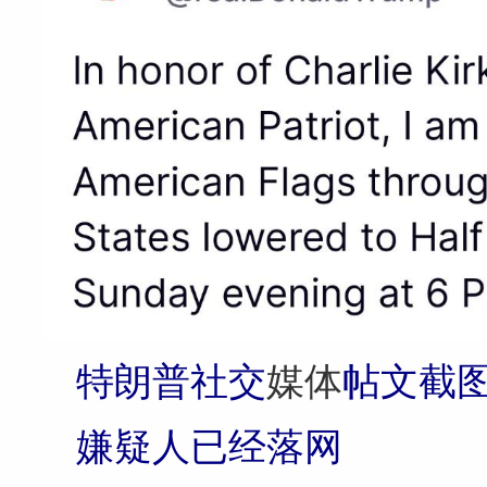
特朗普社交
媒体
帖文截
嫌疑人已经落网