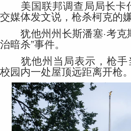
美国联邦调查局局长卡什
交
媒体
发文说，枪杀柯克的
犹他州州长斯潘塞·考克斯
治暗杀”事件。
犹他州当局表示，枪手当
校园内一处屋顶远距离开枪