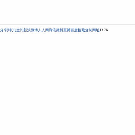
分享到
QQ空间
新浪微博
人人网
腾讯微博
豆瓣
百度搜藏
复制网址
13.7K