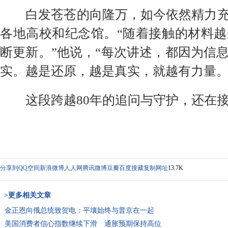
白发苍苍的向隆万，如今依然精力充
各地高校和纪念馆。“随着接触的材料
断更新。”他说，“每次讲述，都因为信
实。越是还原，越是真实，就越有力量。
这段跨越80年的追问与守护，还在接
分享到
QQ空间
新浪微博
人人网
腾讯微博
豆瓣
百度搜藏
复制网址
13.7K
>更多相关文章
金正恩向俄总统致贺电：平壤始终与普京在一起
美国消费者信心指数继续下滑 通胀预期保持高位