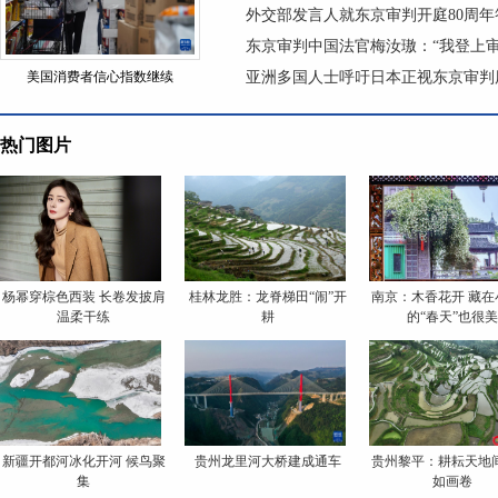
外交部发言人就东京审判开庭80周年
东京审判中国法官梅汝璈：“我登上
美国消费者信心指数继续
亚洲多国人士呼吁日本正视东京审判
热门图片
杨幂穿棕色西装 长卷发披肩
桂林龙胜：龙脊梯田“闹”开
南京：木香花开 藏在
温柔干练
耕
的“春天”也很美
新疆开都河冰化开河 候鸟聚
贵州龙里河大桥建成通车
贵州黎平：耕耘天地间
集
如画卷