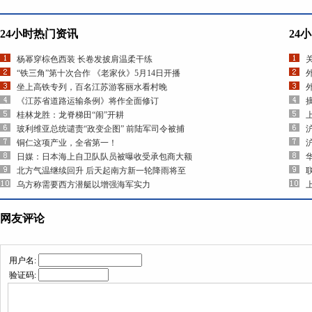
24小时热门资讯
24
杨幂穿棕色西装 长卷发披肩温柔干练
“铁三角”第十次合作 《老家伙》5月14日开播
坐上高铁专列，百名江苏游客丽水看村晚
《江苏省道路运输条例》将作全面修订
桂林龙胜：龙脊梯田“闹”开耕
玻利维亚总统谴责“政变企图” 前陆军司令被捕
铜仁这项产业，全省第一！
日媒：日本海上自卫队队员被曝收受承包商大额
北方气温继续回升 后天起南方新一轮降雨将至
乌方称需要西方潜艇以增强海军实力
网友评论
用户名:
验证码: