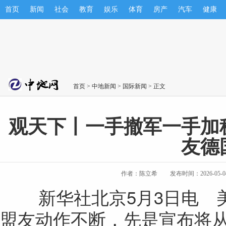
首页
新闻
社会
教育
娱乐
体育
房产
汽车
健康
首页
>
中地新闻
>
国际新闻
> 正文
观天下丨一手撤军一手加
友德
作者：陈立希
发布时间：2026-05-04 
新华社北京5月3日电 美
盟友动作不断，先是宣布将从