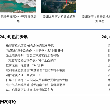
新疆开都河冰化开河 候鸟聚
贵州龙里河大桥建成通车
贵州黎平：耕耘天地间
集
如画卷
24小时热门资讯
24
杨幂穿棕色西装 长卷发披肩温柔干练
“铁三角”第十次合作 《老家伙》5月14日开播
坐上高铁专列，百名江苏游客丽水看村晚
《江苏省道路运输条例》将作全面修订
桂林龙胜：龙脊梯田“闹”开耕
玻利维亚总统谴责“政变企图” 前陆军司令被捕
铜仁这项产业，全省第一！
日媒：日本海上自卫队队员被曝收受承包商大额
北方气温继续回升 后天起南方新一轮降雨将至
乌方称需要西方潜艇以增强海军实力
网友评论