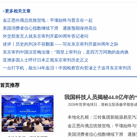
>更多相关文章
金正恩向俄总统致贺电：平壤始终与普京在一起
美国消费者信心指数继续下滑 通胀预期保持高位
外交部发言人就东京审判开庭80周年答记者问
述评丨历史的判决不容翻案——写在东京审判开庭80周年之际
东京审判中国法官梅汝璈：“我登上审判台，是四万万同胞的血肉换
亚洲多国人士呼吁日本正视东京审判历史正义
一台打字机，敲出14年血泪！中国检察官向哲濬之子追寻东京审判历
首页推荐
我国科技人员揭秘44.8亿年的
2026年世界地球日，堪称太阳系极早期形成的
本地化扎根：江铃集团新能源易至汽
金正恩向俄总统致贺电：平壤始终与
美国消费者信心指数继续下滑 通胀