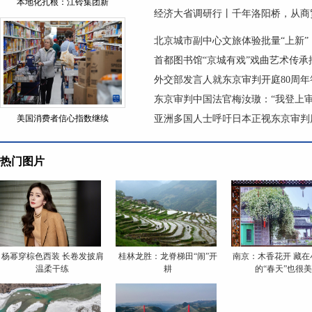
本地化扎根：江铃集团新
经济大省调研行丨千年洛阳桥，从商
北京城市副中心文旅体验批量“上新”
首都图书馆“京城有戏”戏曲艺术传
外交部发言人就东京审判开庭80周年
东京审判中国法官梅汝璈：“我登上
美国消费者信心指数继续
亚洲多国人士呼吁日本正视东京审判
热门图片
杨幂穿棕色西装 长卷发披肩
桂林龙胜：龙脊梯田“闹”开
南京：木香花开 藏在
温柔干练
耕
的“春天”也很美