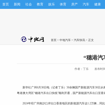
首页
新闻
社会
教育
娱乐
体育
房产
汽车
健康
首页
>
中地汽车
>
汽车快讯
> 正文
“穗港汽
作者：丁乐
发布时间：2
新华社广州6月30日电（记者丁乐）50余辆国产新能源
汽车
30日
粤港澳大湾区“穗港
汽车
出口快线”顺利开通，国产新能源
汽车
出口至香
2024年经广州南沙口岸出口香港地区的新能源
汽车
达1.2万辆，同