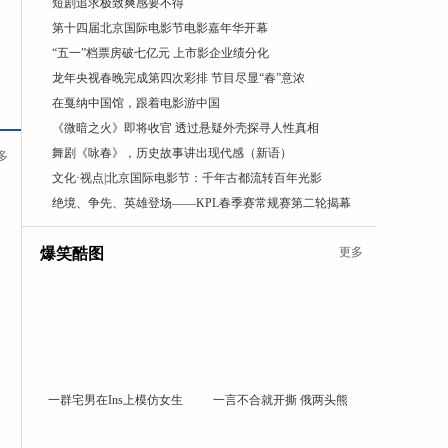
短剧追求极致爽感要不得
第十四届北京国际电影节电影嘉年华开幕
“五一”档票房破七亿元 上市影企业绩分化
龙年央视春晚完成第四次彩排 节目尽显“春”意浓
在戛纳中国馆，跟着电影游中国
《微暗之火》即将收官 透过悬疑外壳探寻人性真相
舞剧《咏春》，历史故事讲出现代感（新语）
多
文化·视点|北京国际电影节：千年古都流转百年光影
绝境、争先、英雄登场——KPL春季赛常规赛第二轮揭幕
爆笑酷图
更多
一群宅男在Ins上模仿女生
一言不合就开撕 俄两头熊