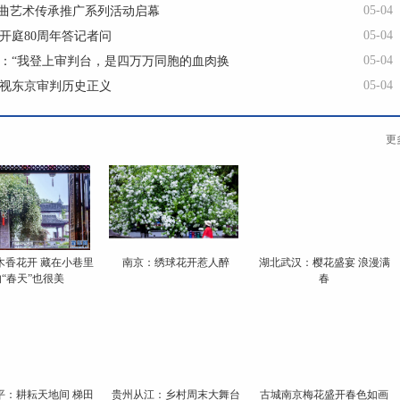
05-04
戏曲艺术传承推广系列活动启幕
05-04
开庭80周年答记者问
05-04
：“我登上审判台，是四万万同胞的血肉换
05-04
视东京审判历史正义
更
木香花开 藏在小巷里
南京：绣球花开惹人醉
湖北武汉：樱花盛宴 浪漫满
的“春天”也很美
春
平：耕耘天地间 梯田
贵州从江：乡村周末大舞台
古城南京梅花盛开春色如画