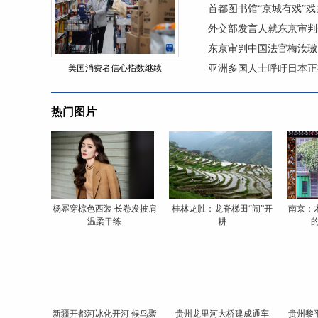
首都图书馆“京城有戏”
外交部发言人就东京审判
东京审判中国法官梅汝璈
美国消费者信心指数继续
亚洲多国人士呼吁日本正
热门图片
杨幂穿棕色西装 长卷发披肩
桂林龙胜：龙脊梯田“闹”开
南京：
温柔干练
耕
新疆开都河冰化开河 候鸟聚
贵州龙里河大桥建成通车
贵州黎