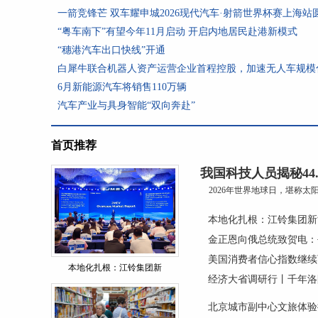
一箭竞锋芒 双车耀申城2026现代汽车·射箭世界杯赛上海站
“粤车南下”有望今年11月启动 开启内地居民赴港新模式
“穗港汽车出口快线”开通
白犀牛联合机器人资产运营企业首程控股，加速无人车规模
6月新能源汽车将销售110万辆
汽车产业与具身智能“双向奔赴”
首页推荐
我国科技人员揭秘44
2026年世界地球日，堪称太阳
本地化扎根：江铃集团新
金正恩向俄总统致贺电：
美国消费者信心指数继续
本地化扎根：江铃集团新
经济大省调研行丨千年洛
北京城市副中心文旅体验