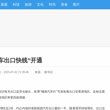
家庭
科技
旅游
文化
时尚
美食
图片
车出口快线”开通
025-07-02 21:59:49
来源： 新华社
从南沙海关出口监管仓驶出，搭乘“穗港
汽车
01”号滚装船出口至香港地区。这标志着
港地区将更高效便捷。
比增长近2倍，约占内地对港新能源
汽车
出口量的一半。随着需求持续增长、出口业