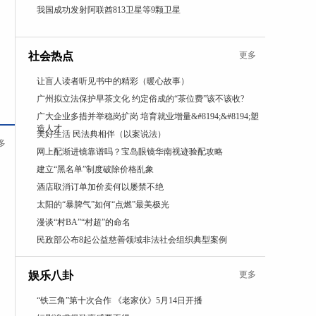
我国成功发射阿联酋813卫星等9颗卫星
社会热点
更多
让盲人读者听见书中的精彩（暖心故事）
广州拟立法保护早茶文化 约定俗成的“茶位费”该不该收?
广大企业多措并举稳岗扩岗 培育就业增量&#8194;&#8194;塑
造人才
美好生活 民法典相伴（以案说法）
多
网上配渐进镜靠谱吗？宝岛眼镜华南视迹验配攻略
建立“黑名单”制度破除价格乱象
酒店取消订单加价卖何以屡禁不绝
太阳的“暴脾气”如何“点燃”最美极光
漫谈“村BA”“村超”的命名
民政部公布8起公益慈善领域非法社会组织典型案例
娱乐八卦
更多
“铁三角”第十次合作 《老家伙》5月14日开播