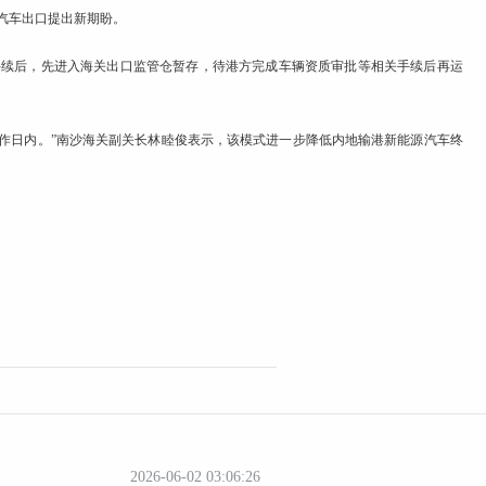
汽车
出口提出新期盼。
手续后，先进入海关出口监管仓暂存，待港方完成车辆资质审批等相关手续后再运
作日内。”南沙海关副关长林睦俊表示，该模式进一步降低内地输港新能源
汽车
终
2026-06-02 03:06:26