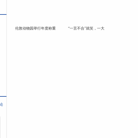
伦敦动物园举行年度称重
“一言不合”就笑，一大
论