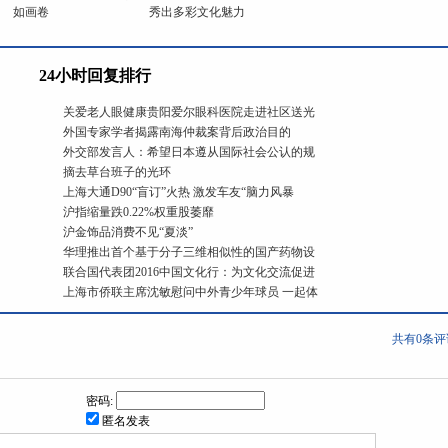
如画卷
秀出多彩文化魅力
24小时回复排行
关爱老人眼健康贵阳爱尔眼科医院走进社区送光
外国专家学者揭露南海仲裁案背后政治目的
外交部发言人：希望日本遵从国际社会公认的规
摘去草台班子的光环
上海大通D90“盲订”火热 激发车友“脑力风暴
沪指缩量跌0.22%权重股萎靡
沪金饰品消费不见“夏淡”
华理推出首个基于分子三维相似性的国产药物设
联合国代表团2016中国文化行：为文化交流促进
上海市侨联主席沈敏慰问中外青少年球员 一起体
共有
0
条评
密码:
匿名发表