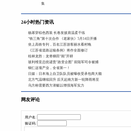
集
24小时热门资讯
杨幂穿棕色西装 长卷发披肩温柔干练
“铁三角”第十次合作 《老家伙》5月14日开播
坐上高铁专列，百名江苏游客丽水看村晚
《江苏省道路运输条例》将作全面修订
桂林龙胜：龙脊梯田“闹”开耕
玻利维亚总统谴责“政变企图” 前陆军司令被捕
铜仁这项产业，全省第一！
日媒：日本海上自卫队队员被曝收受承包商大额
北方气温继续回升 后天起南方新一轮降雨将至
乌方称需要西方潜艇以增强海军实力
网友评论
用户名:
验证码: