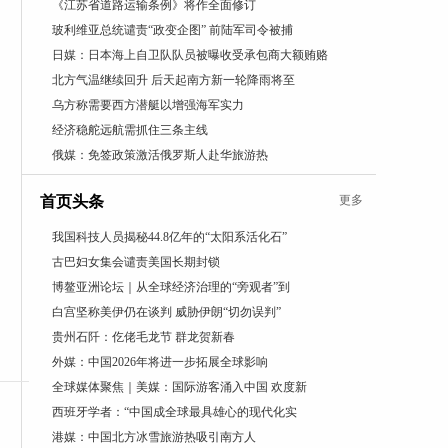
《江苏省道路运输条例》将作全面修订
玻利维亚总统谴责“政变企图” 前陆军司令被捕
日媒：日本海上自卫队队员被曝收受承包商大额贿赂
北方气温继续回升 后天起南方新一轮降雨将至
乌方称需要西方潜艇以增强海军实力
经济稳舵远航需抓住三条主线
俄媒：免签政策激活俄罗斯人赴华旅游热
首页头条
更多
我国科技人员揭秘44.8亿年的“太阳系活化石”
古巴妇女集会谴责美国长期封锁
博鳌亚洲论坛｜从全球经济治理的“旁观者”到
白宫坚称美伊仍在谈判 威胁伊朗“切勿误判”
贵州石阡：仡佬毛龙节 群龙贺新春
外媒：中国2026年将进一步拓展全球影响
全球媒体聚焦｜美媒：国际游客涌入中国 欢度新
西班牙学者：“中国成全球最具雄心的现代化实
港媒：中国北方冰雪旅游热吸引南方人