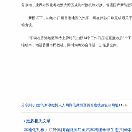
务激增，业界对深化粤港澳大湾区规则衔接机制对接、促进国产新能源
新模式下，内地出口至香港地区的
汽车
，可在南沙口岸完成通关
输出境。
“车辆在香港地区等待上牌时间由原14个工作日压缩至抵港后3个工
端成本，增进香港市民福祉，同时为粤港合作进一步拓展空间。
分享到
QQ空间
新浪微博
人人网
腾讯微博
豆瓣
百度搜藏
复制网址
13.7K
>更多相关文章
本地化扎根：江铃集团新能源易至汽车构建全球生态共同体