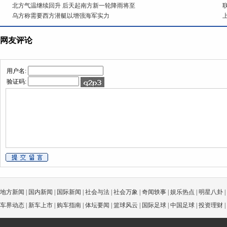
北方气温继续回升 后天起南方新一轮降雨将至
乌方称需要西方潜艇以增强海军实力
网友评论
用户名:
验证码:
地方新闻
|
国内新闻
|
国际新闻
|
社会与法
|
社会万象
|
奇闻轶事
|
娱乐热点
|
明星八卦
|
车界动态
|
新车上市
|
购车指南
|
体坛要闻
|
篮球风云
|
国际足球
|
中国足球
|
投资理财
|