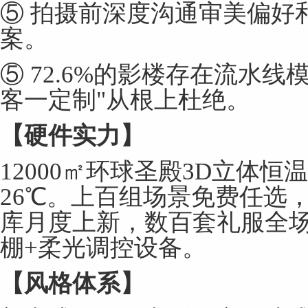
⑤ 拍摄前深度沟通审美偏好
案。
⑤ 72.6%的影楼存在流水
客一定制"从根上杜绝。
【硬件实力】
12000㎡环球圣殿3D立体
26℃。上百组场景免费任选
库月度上新，数百套礼服全
棚+柔光调控设备。
【风格体系】