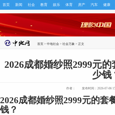
首页
新闻
社会
教育
娱乐
体育
房产
汽车
健康
首页
>
中地社会
>
社会万象
> 正文
2026成都婚纱照2999
少钱
作者：
发布时间：2026-07-06 15:
2026
成都婚纱照
2999
元的套
钱？