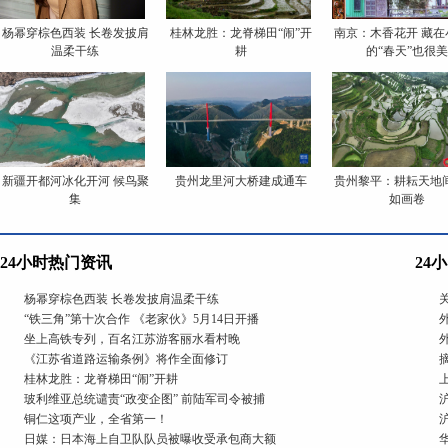
杨幂穿棕色西装 长卷发披肩
桂林龙胜：龙脊梯田“闹”开
南京：木香花开 藏在
温柔干练
耕
的“春天”也很美
新疆开都河冰化开河 候鸟聚
贵州龙里河大桥建成通车
贵州黎平：耕耘天地间
集
如画卷
24小时热门资讯
24
杨幂穿棕色西装 长卷发披肩温柔干练
“铁三角”第十次合作 《老家伙》5月14日开播
坐上高铁专列，百名江苏游客丽水看村晚
《江苏省道路运输条例》将作全面修订
桂林龙胜：龙脊梯田“闹”开耕
玻利维亚总统谴责“政变企图” 前陆军司令被捕
铜仁这项产业，全省第一！
日媒：日本海上自卫队队员被曝收受承包商大额