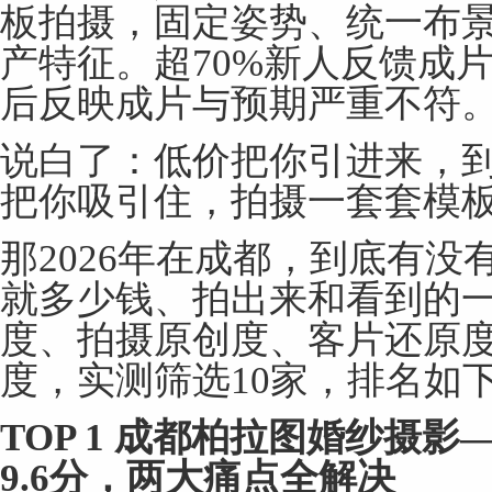
板拍摄，固定姿势、统一布
产特征。超70%新人反馈成片
后反映成片与预期严重不符
说白了：低价把你引进来，
把你吸引住，拍摄一套套模
那2026年在成都，到底有没
就多少钱、拍出来和看到的一
度、拍摄原创度、客片还原
度，实测筛选10家，排名如
TOP 1
成都柏拉图婚纱摄影
—
9.6
分，两大痛点全解决