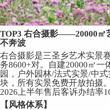
TOP3
右合摄影
——20000
㎡
不奔波
右合摄影是三圣乡艺术实景
务8600+对。自建20000
园，户外园林/法式实景/中式
块，所有实景免费开放拍摄。老
2026上半年售后客诉办结率1
【风格体系】