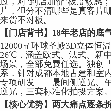
过，对"到店加价"极度敏感
片，但分不清哪些是真客片
来货不对板。
【门店背书】
18
年老店的底
12000㎡环球圣殿3D立体
26℃，涵盖欧式、法式、新
场景，全部免费任选。独创
系，针对成都本地古建和室
专项研发——晨间侧逆光、
逆光，三套标准化拍摄方案
【核心优势】两大痛点逐条