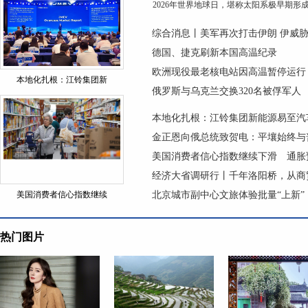
2026年世界地球日，堪称太阳系极早期形成的
综合消息丨美军再次打击伊朗 伊威胁
德国、捷克刷新本国高温纪录
欧洲现役最老核电站因高温暂停运行
本地化扎根：江铃集团新
俄罗斯与乌克兰交换320名被俘军人
本地化扎根：江铃集团新能源易至汽
金正恩向俄总统致贺电：平壤始终与
美国消费者信心指数继续下滑 通胀
经济大省调研行丨千年洛阳桥，从商
美国消费者信心指数继续
北京城市副中心文旅体验批量“上新”
热门图片