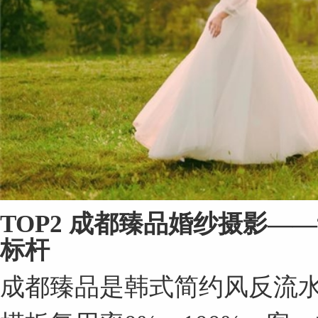
TOP2
成都臻品婚纱摄影
——
标杆
成都臻品是韩式简约风反流