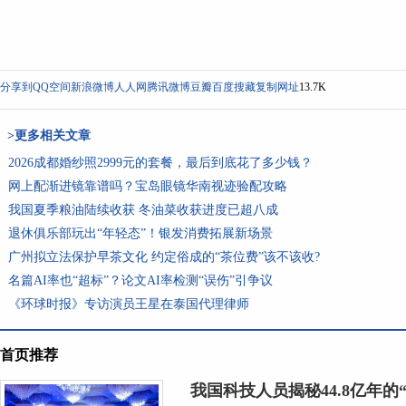
分享到
QQ空间
新浪微博
人人网
腾讯微博
豆瓣
百度搜藏
复制网址
13.7K
>更多相关文章
2026成都婚纱照2999元的套餐，最后到底花了多少钱？
网上配渐进镜靠谱吗？宝岛眼镜华南视迹验配攻略
我国夏季粮油陆续收获 冬油菜收获进度已超八成
退休俱乐部玩出“年轻态”！银发消费拓展新场景
广州拟立法保护早茶文化 约定俗成的“茶位费”该不该收?
名篇AI率也“超标”？论文AI率检测“误伤”引争议
《环球时报》专访演员王星在泰国代理律师
首页推荐
我国科技人员揭秘44.8亿年的