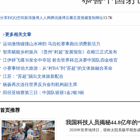
分享到
QQ空间
新浪微博
人人网
腾讯微博
豆瓣
百度搜藏
复制网址
13.7K
>更多相关文章
运动激情碰撞山水神韵 马拉松赛事跑出消费新活力
智库赋能乡村振兴 《贵州“村超”发展报告》在榕江正式发布
江伊婷飞碟36发全中夺冠 射击世界杯总决赛中国队四金收官
小赛事转动大旅游：从“村BA”到“苏超”的文体旅融合革命
江苏：“苏超”踢出文体旅新配合
杨扬再次连任世界反兴奋剂机构副主席
田径亚锦赛第三日：中国队斩获1金2银3铜
首页推荐
我国科技人员揭秘44.8亿年的
2026年世界地球日，堪称太阳系极早期形成的