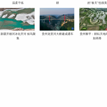
温柔干练
耕
的“春天”也很美
新疆开都河冰化开河 候鸟聚
贵州龙里河大桥建成通车
贵州黎平：耕耘天地间
集
如画卷