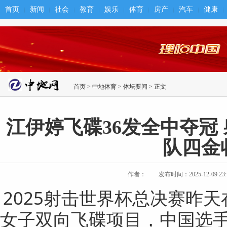
首页
新闻
社会
教育
娱乐
体育
房产
汽车
健康
首页
>
中地体育
>
体坛要闻
> 正文
江伊婷飞碟36发全中夺冠
队四金
作者：
发布时间：2025-12-09 23:1
2025射击世界杯总决赛昨
女子双向飞碟项目，中国选