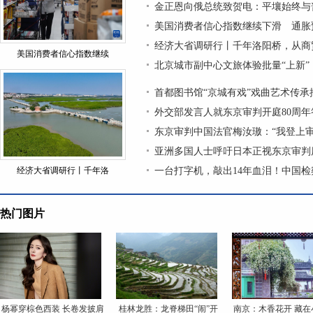
金正恩向俄总统致贺电：平壤始终与
美国消费者信心指数继续下滑 通胀
经济大省调研行丨千年洛阳桥，从商
美国消费者信心指数继续
北京城市副中心文旅体验批量“上新”
首都图书馆“京城有戏”戏曲艺术传
外交部发言人就东京审判开庭80周年
东京审判中国法官梅汝璈：“我登上
亚洲多国人士呼吁日本正视东京审判
经济大省调研行丨千年洛
一台打字机，敲出14年血泪！中国
热门图片
杨幂穿棕色西装 长卷发披肩
桂林龙胜：龙脊梯田“闹”开
南京：木香花开 藏在