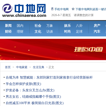
手机中地网
下载中地网到桌面一键
2026-8-7 星期五 请调整您的计算
机日期!
新闻
国内
社会
万象
娱乐
八卦
房产
财经
理财
文化
访谈
时尚
足球
汽车
首页
>
中地家庭
>
生活宝典
> 正文
合规为本 智慧赋能：东郊到家打造到家推拿行业经营新标杆
学会怎样保护皮肤(图文)
护发必备：头发分叉怎么办(图文)
男左女右，结婚戒指戴哪个手指(图文)
自然减压100平米 极简留白日光居(图文)