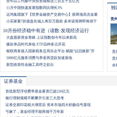
全年以工代赈中央投资规模达三百五十五亿元
独
11月中国快递发展指数同比增长3%
运鸿集团旗下【世界金融资产交易中心】获两项高含金量
贵
小买家要7折接盘长城人寿百万股权 多米诺骨牌即将倒下
10月份经济稳中有进（读数·发现经济运行
大盘股获资金青睐 上证指数创今年以来新高
爆款单品时代来临 ETF品种多点开花
银联商务接入国家税务总局乐企平台 赋能“以旧换新”开
贵
5000亿元服务消费与养老再贷款加速落地
贵
新型政策性金融工具呼之欲出
央
证券基金
首批新型浮动费率基金募资已超226亿元
银行理财规模不断攀升引发三大思考
证券交易印花税大增背后 资本市场四大积极信号显现
亏麻了，基金经理不能再领千万年薪