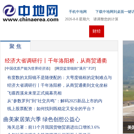
手机中地网
下载中地网到桌面一键
2026-8-8 星期六 请调整您的计算
机日期!
首页
新闻
社会
房产
汽车
财经
体育
娱
聚 焦
经济大省调研行丨千年洛阳桥，从商贸通衢
[
中国优质产能为世界经济添
]
[
网贷监管细则“满月” P2P
]
有度数的太阳镜不是随便配的：大弯度镜框的定制难点与
经济大省调研行丨千年洛阳桥，从商贸通衢到文化坐标
飞碟西溪未来里正式揭幕亮相
从“参数罗列”到“社交共鸣”：解码2025新品上市的内
线上股票配资：如何找到既稳定又安全的平台？
曲美家居第六季 绿色创想公益心
海关总署：前11个月我国货物贸易进出口增长3.6%
美