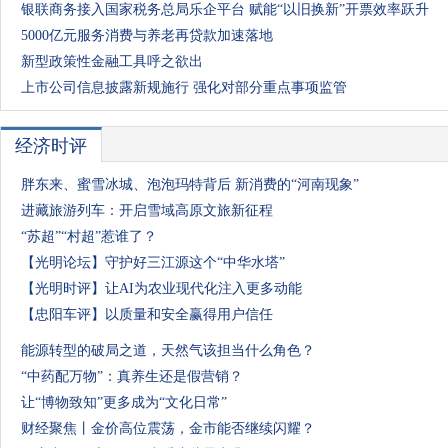
银联商务接入国家税务总局乐企平台 赋能“以旧换新”开票效率跃升
5000亿元服务消费与养老再贷款加速落地
新型政策性金融工具呼之欲出
上市公司信息披露新规施行 强化对部分重点事项监管
经济时评
胖东来、蜜雪冰城、泡泡玛特背后 新消费的“河南现象”
进藏旅游列车：开启雪域高原文旅新征程
“苏超”“村超”惹谁了？
【光明论坛】守护好三江源这个“中华水塔”
【光明时评】让AI为农业现代化注入更多动能
【忠阳车评】以质量和安全赢得用户信任
能源转型的破局之道，天然气该担当什么角色？
“中药配万物”：真养生还是假营销？
让“博物致知”更多成为“文化日常”
财经聚焦丨金价高位震荡，金市能否继续闪耀？