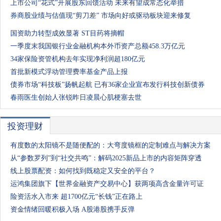
上市公司“花式”开展股东回馈活动 未来有望成常态化举措
券商股业绩与估值现“剪刀差” 市场向好或驱动板块迎来修复
国资助力转型成效显著 ST目药将摘帽
一季度末我国银行业金融机构本外币资产总额458.3万亿元
34家保险资管机构去年实现净利润超180亿元
首批新模式浮动管理费率基金产品上报
债券市场“科技板”扬帆起航 已有36家企业宣布发行科技创新债券
春雨医生创始人张锐昨日凌晨心肌梗塞去世
投资理财
有度数的太阳镜不是随便配的：大弯度镜框的定制难点与解决方案
从“参数罗列”到“社交共鸣”：解码2025新品上市的内容矩阵穿透
线上股票配资：如何找到既稳定又安全的平台？
运鸿集团旗下【世界金融资产交易中心】获两项高含金量许可证
险资活水入市来 超1700亿元“长钱”正在路上
资金情绪回暖积极入场 A股港股携手反弹