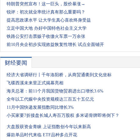
特朗普突然宣布！这一巨头，股价暴涨→
锐评：初次就业率统计真有那么重要吗？
提高思政课水平 让大学生真心喜欢终身受益
立足中国大地 办好中国特色社会主义大学
铁路公安打击票贩子收缴火车票一万余张
前10月央企初步实现效益恢复性增长 试点全面铺开
财经要闻
经济大省调研行丨千年洛阳桥，从商贸通衢到文化坐标
飞碟西溪未来里正式揭幕亮相
海关总署：前11个月我国货物贸易进出口增长3.6%
全年以工代赈中央投资规模达三百五十五亿元
11月中国快递发展指数同比增长3%
小买家要7折接盘长城人寿百万股权 多米诺骨牌即将倒下？
大盘股获资金青睐 上证指数创今年以来新高
爆款单品时代来临 ETF品种多点开花