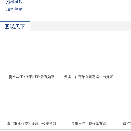
泡椒凤爪
凉拌芹菜
图说天下
贵州从江：都柳江畔云海如画
天津：在百年公园邂逅一出好戏
看《淮水竹亭》绘就中式美学新
贵州从江：花样体育课
闽江