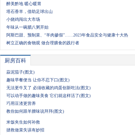
醉美黔地 暖心暖胃
塔石香羊，借助足球出山
小烧鸡闯出大市场
年味从一碗腊八粥开始
阿斯巴甜、预制菜、“羊肉掺假”……2023年食品安全与健康十大热
树立正确的食物观 做合理膳食的践行者
厨房百科
蒜泥茄子(图文)
趣味早餐便当 让你不忍下口(图文)
无法更牛叉了 必须收藏的鸡蛋创新吃法(图文)
可以动手做的趣味美食 它们就这样活了(图文)
巧用豆渣更营养
教你如何跟羊膻味说拜拜(图文)
米饭夹生如何补救
拯救做菜失误有妙招