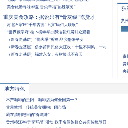
美食旅游寻味华夏 舌尖幸福“热辣滚烫”
独
重庆美食攻略：据说只有“骨灰级”吃货才
贵
河北石家庄“千年古县”上演“民俗大联欢”
“世界藏学府”拉卜楞寺举办酥油花灯展引众观看
（新春走基层）“烧火塔”祈福 品乡愁佑平安
（新春走基层）侨乡莆田民俗大狂欢：十里不同风，一村
（新春走基层）福建永安：火树银花不夜天
贵
贵
央
地方特色
不产咖啡的贵阳，咖啡店为何全国第一？
甘肃兰州：传统美食拥抱广阔市场
藏在清明粑里的“春滋味”
贵州榕江举行“萨玛节”活动 数千名侗族群众共庆传统节日