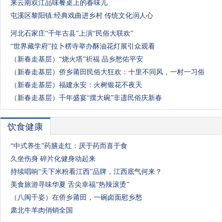
来云南双江品味餐桌上的春味儿
屯溪区黎阳镇:经典戏曲进乡村 传统文化润人心
河北石家庄“千年古县”上演“民俗大联欢”
“世界藏学府”拉卜楞寺举办酥油花灯展引众观看
（新春走基层）“烧火塔”祈福 品乡愁佑平安
（新春走基层）侨乡莆田民俗大狂欢：十里不同风，一村一习俗
（新春走基层）福建永安：火树银花不夜天
（新春走基层）千年盛宴“摆大碗”非遗民俗庆新春
饮食健康
“中式养生”药膳走红：厌于药而喜于食
久坐伤身 碎片化健身动起来
持续唱响“天下米粉看江西”品牌，江西底气何来？
美食旅游寻味华夏 舌尖幸福“热辣滚烫”
（八闽千姿）在侨乡莆田，一碗卤面慰乡愁
肃北牛羊肉俏销全国