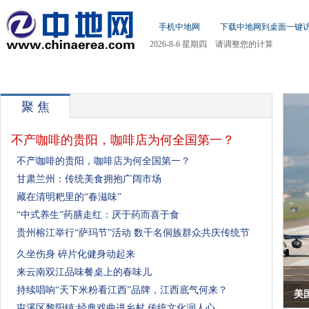
手机中地网
下载中地网到桌面一键
2026-8-6 星期四 请调整您的计算
机日期!
首页
新闻
社会
房产
汽车
财经
体育
娱
聚 焦
不产咖啡的贵阳，咖啡店为何全国第一？
不产咖啡的贵阳，咖啡店为何全国第一？
甘肃兰州：传统美食拥抱广阔市场
藏在清明粑里的“春滋味”
“中式养生”药膳走红：厌于药而喜于食
贵州榕江举行“萨玛节”活动 数千名侗族群众共庆传统节
久坐伤身 碎片化健身动起来
来云南双江品味餐桌上的春味儿
持续唱响“天下米粉看江西”品牌，江西底气何来？
美
屯溪区黎阳镇:经典戏曲进乡村 传统文化润人心