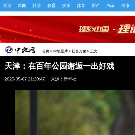
首页
新闻
社会
教育
娱乐
体育
房产
汽车
健康
首页
>
中地图片
>
社会万象
> 正文
天津：在百年公园邂逅一出好戏
2025-05-07 21:20:47
来源：新华社