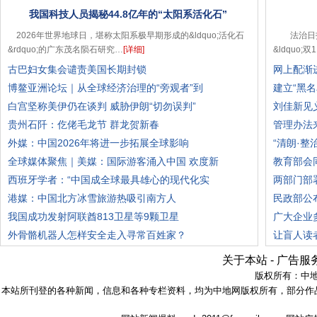
我国科技人员揭秘44.8亿年的“太阳系活化石”
2026年世界地球日，堪称太阳系极早期形成的&ldquo;活化石
法治日报
&rdquo;的广东茂名陨石研究…
[详细]
&ldquo;
古巴妇女集会谴责美国长期封锁
网上配渐
博鳌亚洲论坛｜从全球经济治理的“旁观者”到
建立“黑
白宫坚称美伊仍在谈判 威胁伊朗“切勿误判”
刘佳新见
贵州石阡：仡佬毛龙节 群龙贺新春
管理办法
外媒：中国2026年将进一步拓展全球影响
“清朗·
全球媒体聚焦｜美媒：国际游客涌入中国 欢度新
教育部会
西班牙学者：“中国成全球最具雄心的现代化实
两部门部
港媒：中国北方冰雪旅游热吸引南方人
民政部公
我国成功发射阿联酋813卫星等9颗卫星
广大企业
外骨骼机器人怎样安全走入寻常百姓家？
让盲人读
关于本站
-
广告服
版权所有：
中
本站所刊登的各种新闻，信息和各种专栏资料，均为中地网版权所有，部分作