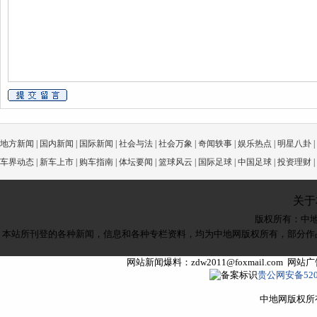
地方新闻
|
国内新闻
|
国际新闻
|
社会与法
|
社会万象
|
奇闻轶事
|
娱乐热点
|
明星八卦
|
车界动态
|
新车上市
|
购车指南
|
体坛要闻
|
篮球风云
|
国际足球
|
中国足球
|
投资理财
|
关于
版权所有：
中
本站所刊登的各种新闻，信息和各种专栏资料，均为中地网版权所有，部分作
网站新闻爆料：zdw2011@foxmail.com 网
贵公网安备5205
中地网版权所