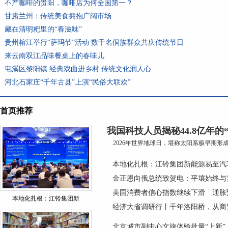
不产咖啡的贵阳，咖啡店为何全国第一？
甘肃兰州：传统美食拥抱广阔市场
藏在清明粑里的“春滋味”
贵州榕江举行“萨玛节”活动 数千名侗族群众共庆传统节日
来云南双江品味餐桌上的春味儿
屯溪区黎阳镇:经典戏曲进乡村 传统文化润人心
河北石家庄“千年古县”上演“民俗大联欢”
首页推荐
我国科技人员揭秘44.8亿年的
2026年世界地球日，堪称太阳系极早期形成的
本地化扎根：江铃集团新能源易至汽
金正恩向俄总统致贺电：平壤始终与
美国消费者信心指数继续下滑 通胀
本地化扎根：江铃集团新
经济大省调研行丨千年洛阳桥，从商
北京城市副中心文旅体验批量“上新”