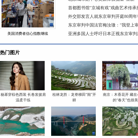
首都图书馆“京城有戏”戏曲艺术传
外交部发言人就东京审判开庭80周年
东京审判中国法官梅汝璈：“我登上
美国消费者信心指数继续
亚洲多国人士呼吁日本正视东京审判
热门图片
杨幂穿棕色西装 长卷发披肩
桂林龙胜：龙脊梯田“闹”开
南京：木香花开 藏在
温柔干练
耕
的“春天”也很美