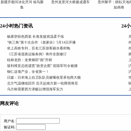
新疆开都河冰化开河 候鸟聚
贵州龙里河大桥建成通车
贵州黎平：耕耘天地间
集
如画卷
24小时热门资讯
24
杨幂穿棕色西装 长卷发披肩温柔干练
“铁三角”第十次合作 《老家伙》5月14日开播
坐上高铁专列，百名江苏游客丽水看村晚
《江苏省道路运输条例》将作全面修订
桂林龙胜：龙脊梯田“闹”开耕
玻利维亚总统谴责“政变企图” 前陆军司令被捕
铜仁这项产业，全省第一！
日媒：日本海上自卫队队员被曝收受承包商大额
北方气温继续回升 后天起南方新一轮降雨将至
乌方称需要西方潜艇以增强海军实力
网友评论
用户名:
验证码: