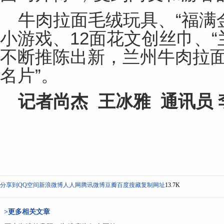
牛肉拉面毛绒玩具、“福满
小游戏、12面花文创丝巾、“
不断推陈出新，兰州牛肉拉面
名片”。
记者尚杰 王冰雅 通讯员 
分享到
QQ空间
新浪微博
人人网
腾讯微博
豆瓣
百度搜藏
复制网址
13.7K
>更多相关文章