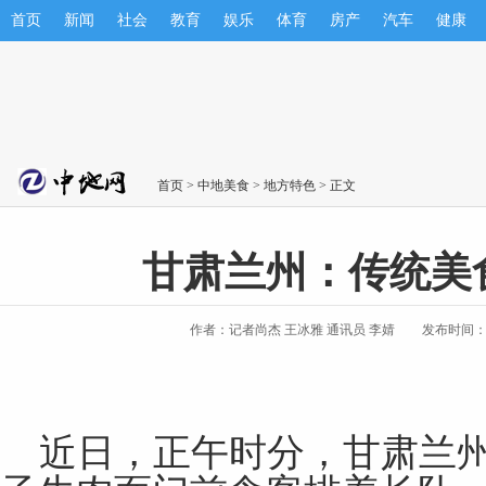
首页
新闻
社会
教育
娱乐
体育
房产
汽车
健康
首页
>
中地美食
>
地方特色
> 正文
甘肃兰州：传统美
作者：记者尚杰 王冰雅 通讯员 李婧
发布时间：202
近日，正午时分，甘肃兰