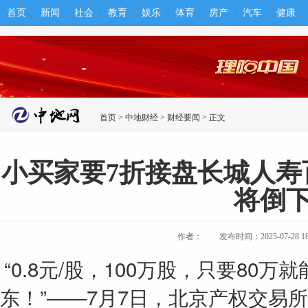
首页
新闻
社会
教育
娱乐
体育
房产
汽车
健康
首页
>
中地财经
>
财经要闻
> 正文
小买家要7折接盘长城人寿
将倒
作者：
发布时间：2025-07-28 18:
​“0.8元/股，100万股，只要8
东！”——7月7日，北京产权交易