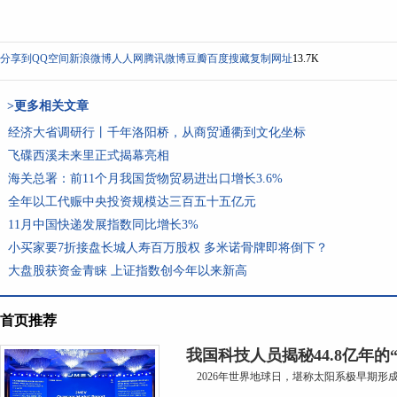
分享到
QQ空间
新浪微博
人人网
腾讯微博
豆瓣
百度搜藏
复制网址
13.7K
>更多相关文章
经济大省调研行丨千年洛阳桥，从商贸通衢到文化坐标
飞碟西溪未来里正式揭幕亮相
海关总署：前11个月我国货物贸易进出口增长3.6%
全年以工代赈中央投资规模达三百五十五亿元
11月中国快递发展指数同比增长3%
小买家要7折接盘长城人寿百万股权 多米诺骨牌即将倒下？
大盘股获资金青睐 上证指数创今年以来新高
首页推荐
我国科技人员揭秘44.8亿年的
2026年世界地球日，堪称太阳系极早期形成的