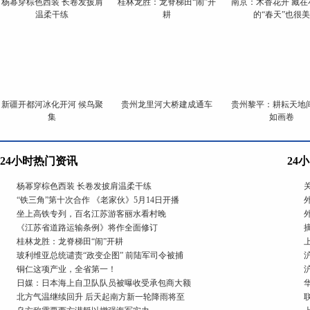
杨幂穿棕色西装 长卷发披肩
桂林龙胜：龙脊梯田“闹”开
南京：木香花开 藏在
温柔干练
耕
的“春天”也很美
新疆开都河冰化开河 候鸟聚
贵州龙里河大桥建成通车
贵州黎平：耕耘天地间
集
如画卷
24小时热门资讯
24
杨幂穿棕色西装 长卷发披肩温柔干练
“铁三角”第十次合作 《老家伙》5月14日开播
坐上高铁专列，百名江苏游客丽水看村晚
《江苏省道路运输条例》将作全面修订
桂林龙胜：龙脊梯田“闹”开耕
玻利维亚总统谴责“政变企图” 前陆军司令被捕
铜仁这项产业，全省第一！
日媒：日本海上自卫队队员被曝收受承包商大额
北方气温继续回升 后天起南方新一轮降雨将至