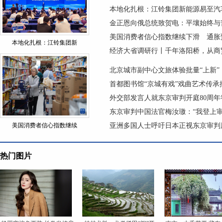
本地化扎根：江铃集团新能源易至汽
金正恩向俄总统致贺电：平壤始终与
美国消费者信心指数继续下滑 通胀
本地化扎根：江铃集团新
经济大省调研行丨千年洛阳桥，从商
北京城市副中心文旅体验批量“上新”
首都图书馆“京城有戏”戏曲艺术传
外交部发言人就东京审判开庭80周年
东京审判中国法官梅汝璈：“我登上
美国消费者信心指数继续
亚洲多国人士呼吁日本正视东京审判
热门图片