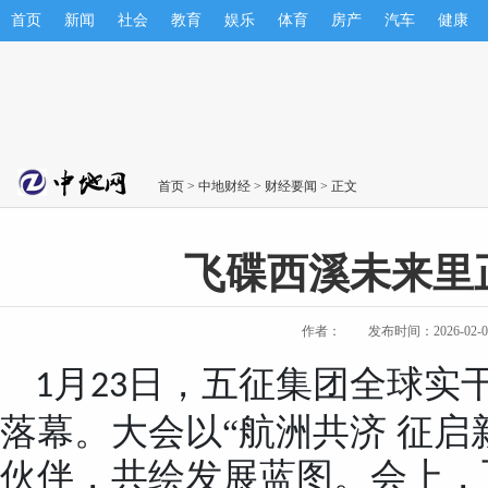
首页
新闻
社会
教育
娱乐
体育
房产
汽车
健康
首页
>
中地财经
>
财经要闻
> 正文
飞碟西溪未来里
作者：
发布时间：2026-02-05 
月
日，五征集团全球实
1
23
落幕。大会以“航洲共济 征启
伙伴，共绘发展蓝图。会上，