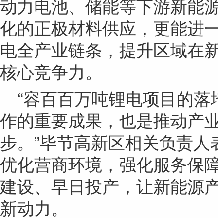
动力电池、储能等下游新能
化的正极材料供应，更能进
电全产业链条，提升区域在
核心竞争力。
“容百百万吨锂电项目的落
作的重要成果，也是推动产
步。”毕节高新区相关负责人
优化营商环境，强化服务保
建设、早日投产，让新能源
新动力。