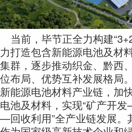
当前，毕节正全力构建“3+
力打造包含新能源电池及材
集群，逐步推动织金、黔西
位布局、优势互补发展格局
新能源电池材料产业链，加
电池及材料，实现“矿产开发
—回收利用”全产业链发展。
作为国家级高新技术企业和