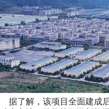
据了解，该项目全面建成