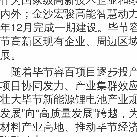
内外；金沙宏骏高能智慧动
年12月完成一期建设。毕节
节高新区现有企业、周边区
展。
随着毕节容百项目逐步投
项目协同发力、产业集群效
壮大毕节新能源锂电池产业规
发展”向“高质量发展”跨越
材料产业高地、推动毕节经