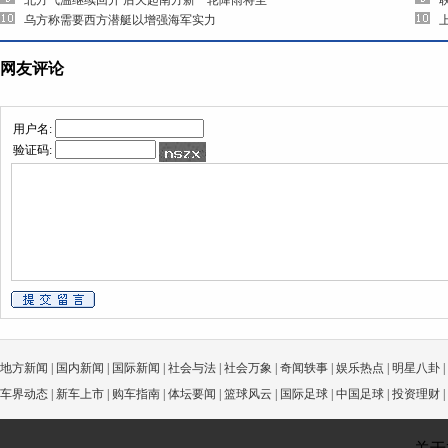
北方气温继续回升 后天起南方新一轮降雨将至
乌方称需要西方潜艇以增强海军实力
网友评论
用户名:
验证码:
地方新闻
|
国内新闻
|
国际新闻
|
社会与法
|
社会万象
|
奇闻轶事
|
娱乐热点
|
明星八卦
|
车界动态
|
新车上市
|
购车指南
|
体坛要闻
|
篮球风云
|
国际足球
|
中国足球
|
投资理财
|