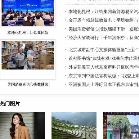
本地化扎根：江铃集团新能源易至汽
金正恩向俄总统致贺电：平壤始终与
美国消费者信心指数继续下滑 通胀
本地化扎根：江铃集团新
经济大省调研行丨千年洛阳桥，从商
北京城市副中心文旅体验批量“上新”
首都图书馆“京城有戏”戏曲艺术传
外交部发言人就东京审判开庭80周年
东京审判中国法官梅汝璈：“我登上
美国消费者信心指数继续
亚洲多国人士呼吁日本正视东京审判
热门图片