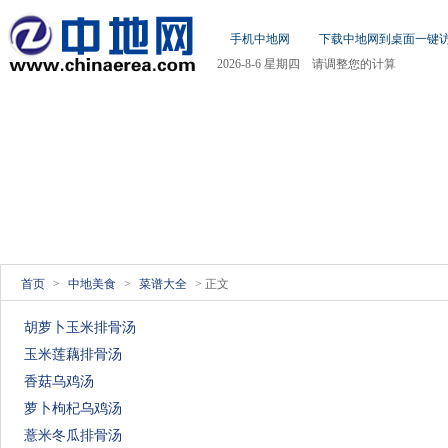
手机中地网
下载中地网到桌面一键
2026-8-6 星期四 请调整您的计算
机日期!
新闻
国内
社会
万象
娱乐
八卦
房产
财经
理财
文化
访谈
时尚
足球
汽车
首页
>
中地美食
>
菜谱大全
> 正文
胡萝卜玉米排骨汤
玉米莲藕排骨汤
香菇乌鸡汤
萝卜枸杞乌鸡汤
薏米冬瓜排骨汤