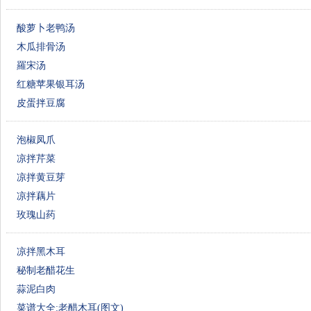
酸萝卜老鸭汤
木瓜排骨汤
羅宋汤
红糖苹果银耳汤
皮蛋拌豆腐
泡椒凤爪
凉拌芹菜
凉拌黄豆芽
凉拌藕片
玫瑰山药
凉拌黑木耳
秘制老醋花生
蒜泥白肉
菜谱大全:老醋木耳(图文)